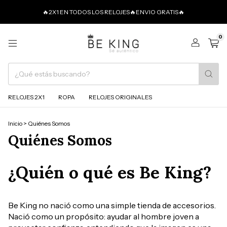
🔥2X1 EN TODOS LOS RELOJES🔥ENVIO GRATIS🔥
0
RELOJES 2X1
ROPA
RELOJES ORIGINALES
Inicio
>
Quiénes Somos
Quiénes Somos
¿Quién o qué es Be King?
Be King no nació como una simple tienda de accesorios.
Nació como un propósito: ayudar al hombre joven a