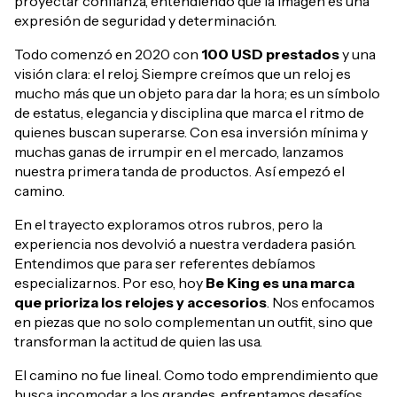
proyectar confianza, entendiendo que la imagen es una
expresión de seguridad y determinación.
Todo comenzó en 2020 con
100 USD prestados
y una
visión clara: el reloj. Siempre creímos que un reloj es
mucho más que un objeto para dar la hora; es un símbolo
de estatus, elegancia y disciplina que marca el ritmo de
quienes buscan superarse. Con esa inversión mínima y
muchas ganas de irrumpir en el mercado, lanzamos
nuestra primera tanda de productos. Así empezó el
camino.
En el trayecto exploramos otros rubros, pero la
experiencia nos devolvió a nuestra verdadera pasión.
Entendimos que para ser referentes debíamos
especializarnos. Por eso, hoy
Be King es una marca
que prioriza los relojes y accesorios
. Nos enfocamos
en piezas que no solo complementan un outfit, sino que
transforman la actitud de quien las usa.
El camino no fue lineal. Como todo emprendimiento que
busca incomodar a los grandes, enfrentamos desafíos