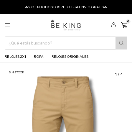
🔥2X1 EN TODOS LOS RELOJES🔥ENVIO GRATIS🔥
0
RELOJES 2X1
ROPA
RELOJES ORIGINALES
SIN STOCK
1
/
4