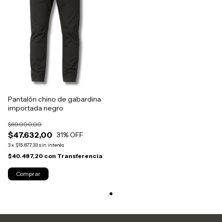
Pantalón chino de gabardina
importada negro
$69.000,00
$47.632,00
31
% OFF
3
x
$15.877,33
sin interés
$40.487,20
con
Transferencia
Comprar