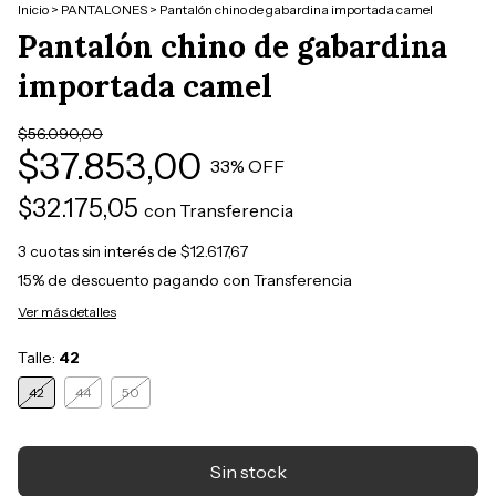
Inicio
>
PANTALONES
>
Pantalón chino de gabardina importada camel
Pantalón chino de gabardina
importada camel
$56.090,00
$37.853,00
33
% OFF
$32.175,05
con
Transferencia
3
cuotas sin interés de
$12.617,67
15% de descuento
pagando con Transferencia
Ver más detalles
Talle:
42
42
44
50