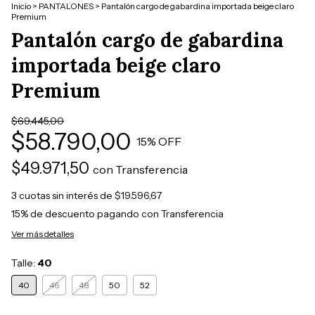
Inicio
>
PANTALONES
>
Pantalón cargo de gabardina importada beige claro
Premium
Pantalón cargo de gabardina
importada beige claro
Premium
$69.445,00
$58.790,00
15
% OFF
$49.971,50
con
Transferencia
3
cuotas sin interés de
$19.596,67
15% de descuento
pagando con Transferencia
Ver más detalles
Talle:
40
40
46
48
50
52