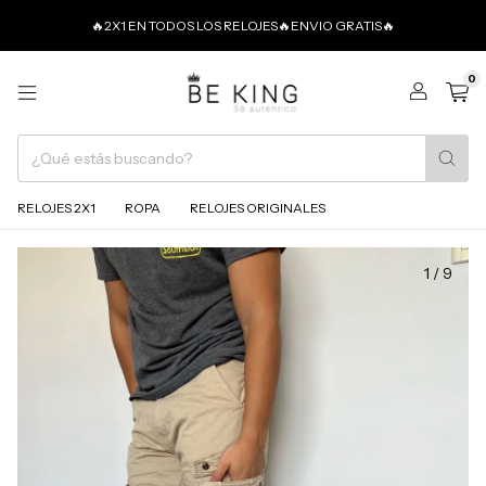
🔥2X1 EN TODOS LOS RELOJES🔥ENVIO GRATIS🔥
0
RELOJES 2X1
ROPA
RELOJES ORIGINALES
1
/
9