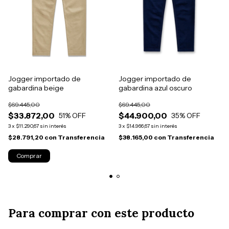
Jogger importado de
Jogger importado de
gabardina beige
gabardina azul oscuro
$69.445,00
$69.445,00
$33.872,00
$44.900,00
51
% OFF
35
% OFF
3
x
$11.290,67
sin interés
3
x
$14.966,67
sin interés
$28.791,20
con
Transferencia
$38.165,00
con
Transferencia
Comprar
Para comprar con este producto